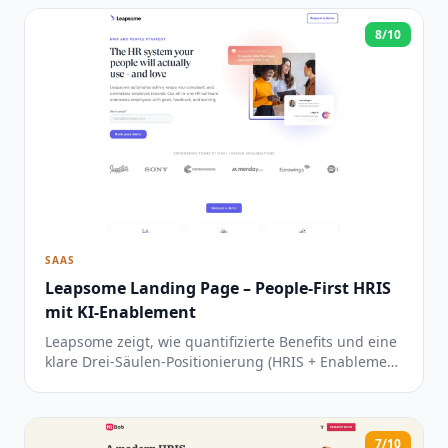
8/10
SAAS
Leapsome Landing Page – People-First HRIS
mit KI-Enablement
Leapsome zeigt, wie quantifizierte Benefits und eine
klare Drei-Säulen-Positionierung (HRIS + Enablement
+ AI) eine starke Differenzierung im überfüllten HR-
Software-Markt schaffen.
7/10