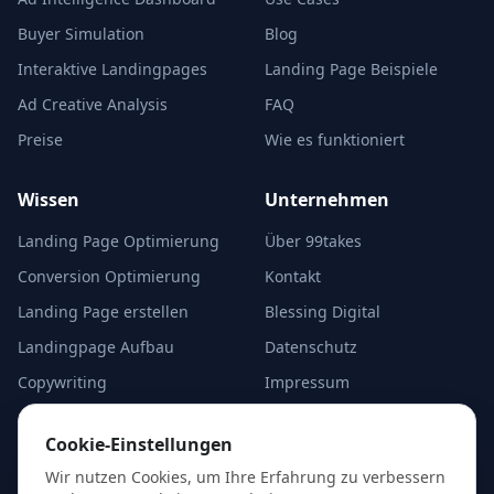
Buyer Simulation
Blog
Interaktive Landingpages
Landing Page Beispiele
Ad Creative Analysis
FAQ
Preise
Wie es funktioniert
Wissen
Unternehmen
Landing Page Optimierung
Über 99takes
Conversion Optimierung
Kontakt
Landing Page erstellen
Blessing Digital
Landingpage Aufbau
Datenschutz
Copywriting
Impressum
A/B-Test Alternativen
Cookie-Einstellungen
Cookie-Einstellungen
Analyse starten
Wir nutzen Cookies, um Ihre Erfahrung zu verbessern