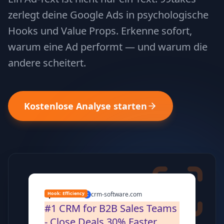
zerlegt deine Google Ads in psychologische
Hooks und Value Props. Erkenne sofort,
warum eine Ad performt — und warum die
andere scheitert.
Kostenlose Analyse starten
Sponsored
Hook: Efficiency
·
crm-software.com
C
#1 CRM for B2B Sales Teams
- Close Deals 30% Faster