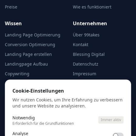
Preise
Wie es funktioniert
Wissen
Unternehmen
Landing Page Optimierung
Über 99takes
Conversion Optimierung
Kontakt
Landing Page erstellen
Blessing Digital
Landingpage Aufbau
Datenschutz
Copywriting
Impressum
A/B-Test Alternativen
Cookie-Einstellungen
Cookie-Einstellungen
Analyse starten
Wir nutzen Cookies, um Ihre Erfahrung zu verbessern
und unsere Website zu analysieren.
Kostenlose Erstanalyse
eurer Google Ads — kein
Notwendig
Immer aktiv
Account-Zugang nötig.
Erforderlich für die Grundfunktionen
Analyse