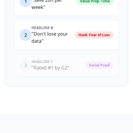
"Save 20h per
1
Value Prop: Time
week"
HEADLINE B
"Don't lose your
2
Hook: Fear of Loss
data"
HEADLINE C
3
Social Proof
"Rated #1 by G2"