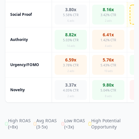
3.80x
8.16x
Social Proof
5.58% CTR
3.42% CTR
HI
6 ads
2 ads
8.82x
6.41x
Authority
5.03% CTR
1.42% CTR
14 ads
4 ads
6.59x
5.76x
Urgency/FOMO
3.78% CTR
5.43% CTR
2 ads
10 ads
3.37x
9.80x
Novelty
4.05% CTR
5.04% CTR
2 ads
8 ads
High ROAS
Avg ROAS
Low ROAS
High Potential
(>8x)
(3-5x)
(<3x)
Opportunity