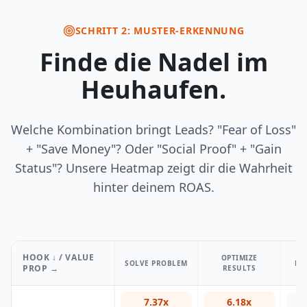
SCHRITT 2: MUSTER-ERKENNUNG
Finde die Nadel im
Heuhaufen.
Welche Kombination bringt Leads? "Fear of Loss"
+ "Save Money"? Oder "Social Proof" + "Gain
Status"? Unsere Heatmap zeigt dir die Wahrheit
hinter deinem ROAS.
HOOK ↓ / VALUE
OPTIMIZE
SOLVE PROBLEM
PR
PROP →
RESULTS
7.37x
6.18x