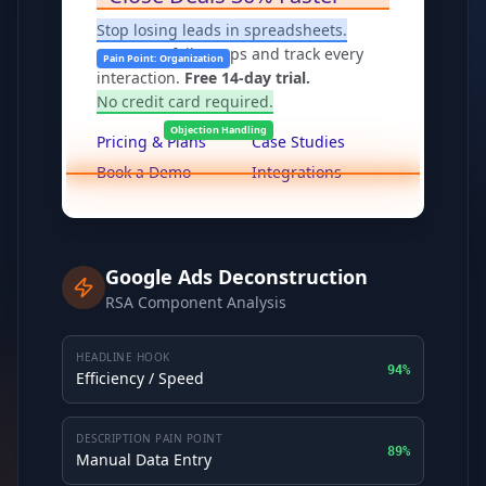
Stop losing leads in spreadsheets.
Automate follow-ups and track every
Pain Point: Organization
interaction.
Free 14-day trial.
No credit card required.
Objection Handling
Pricing & Plans
Case Studies
Book a Demo
Integrations
Google Ads Deconstruction
RSA Component Analysis
HEADLINE HOOK
94%
Efficiency / Speed
DESCRIPTION PAIN POINT
89%
Manual Data Entry