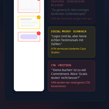
FEATURES · CONVERSION
BLOCKER
"Zu generisch. Kein einziges
konkretes Zahlenbeispiel."
~
62% der Personas steigen hier aus
SOCIAL PROOF · SCHWACH
!
"Logos sind da, aber keine
echten Testimonials mit
Zahlen."
41% vermissen konkrete Case
Studies
CTA · FRICTION
"'Demo buchen' ist zu viel
Commitment. Wäre 'Gratis
testen' nicht besser?"
54% würden bei niedrigerem CTA
konvertieren