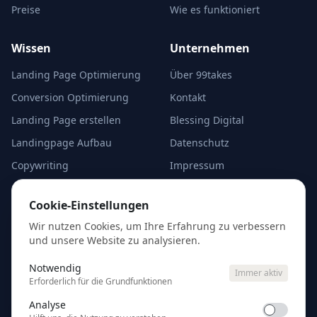
Preise
Wie es funktioniert
Wissen
Unternehmen
Landing Page Optimierung
Über 99takes
Conversion Optimierung
Kontakt
Landing Page erstellen
Blessing Digital
Landingpage Aufbau
Datenschutz
Copywriting
Impressum
A/B-Test Alternativen
Cookie-Einstellungen
Cookie-Einstellungen
Analyse starten
Wir nutzen Cookies, um Ihre Erfahrung zu verbessern
und unsere Website zu analysieren.
Kostenlose Erstanalyse
eurer Google Ads — kein
Notwendig
Immer aktiv
Account-Zugang nötig.
Erforderlich für die Grundfunktionen
Analyse
Ads analysieren