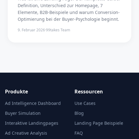
Definition, Unterschied zur Homepage, 7
Elemente, B2B-Beispiele und warum Conversion-
Optimierung bei der Buyer-Psychologie beginnt.
9. Februar 2026
·
99takes Team
Produkte
Ressourcen
Ad Intelligence Dashboard
Use Cases
Buyer Simulation
Blog
Interaktive Landingpages
Landing Page Beispiele
Ad Creative Analysis
FAQ