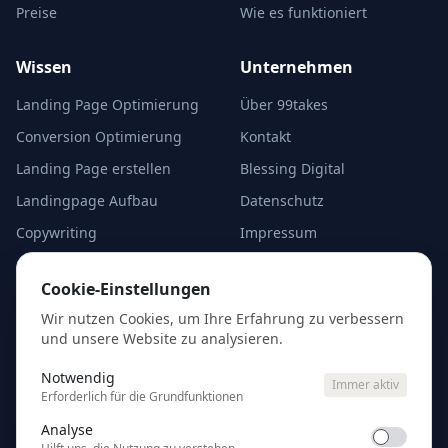
Preise
Wie es funktioniert
Wissen
Unternehmen
Landing Page Optimierung
Über 99takes
Conversion Optimierung
Kontakt
Landing Page erstellen
Blessing Digital
Landingpage Aufbau
Datenschutz
Copywriting
Impressum
A/B-Test Alternativen
Cookie-Einstellungen
Cookie-Einstellungen
Analyse starten
Wir nutzen Cookies, um Ihre Erfahrung zu verbessern
und unsere Website zu analysieren.
Kostenlose Erstanalyse
eurer Google Ads — kein
Notwendig
Immer aktiv
Account-Zugang nötig.
Erforderlich für die Grundfunktionen
Analyse
Ads analysieren