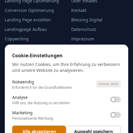
Landing Page Optimierung
Über 99takes
Conversion Optimierung
Kontakt
Landing Page erstellen
Blessing Digital
Landingpage Aufbau
Datenschutz
Copywriting
Impressum
A/B-Test Alternativen
Cookie-Einstellungen
Cookie-Einstellungen
Analyse starten
Wir nutzen Cookies, um Ihre Erfahrung zu verbessern
und unsere Website zu analysieren.
Kostenlose Erstanalyse
eurer Google Ads — kein
Notwendig
Immer aktiv
Account-Zugang nötig.
Erforderlich für die Grundfunktionen
Analyse
Ads analysieren
Hilft uns, die Nutzung zu verstehen
Marketing
Personalisierte Werbung
Alle akzeptieren
Auswahl speichern