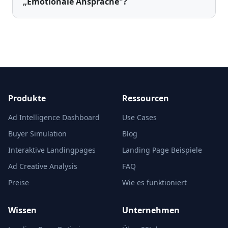
„Emotionale Ansprache"?
Produkte
Ressourcen
Ad Intelligence Dashboard
Use Cases
Buyer Simulation
Blog
Interaktive Landingpages
Landing Page Beispiele
Ad Creative Analysis
FAQ
Preise
Wie es funktioniert
Wissen
Unternehmen