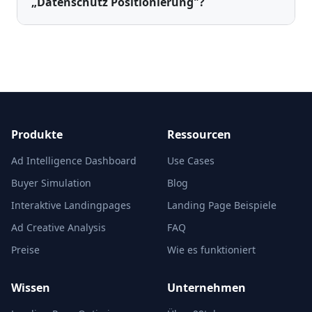
„Datenschutz Positionierung"?
Produkte
Ressourcen
Ad Intelligence Dashboard
Use Cases
Buyer Simulation
Blog
Interaktive Landingpages
Landing Page Beispiele
Ad Creative Analysis
FAQ
Preise
Wie es funktioniert
Wissen
Unternehmen