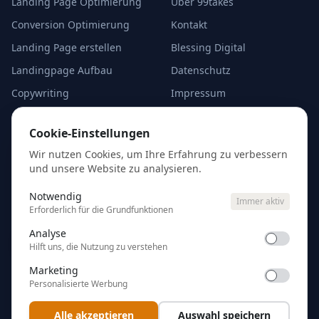
Landing Page Optimierung
Über 99takes
Conversion Optimierung
Kontakt
Landing Page erstellen
Blessing Digital
Landingpage Aufbau
Datenschutz
Copywriting
Impressum
A/B-Test Alternativen
Cookie-Einstellungen
Cookie-Einstellungen
Analyse starten
Wir nutzen Cookies, um Ihre Erfahrung zu verbessern
und unsere Website zu analysieren.
Kostenlose Erstanalyse
eurer Google Ads — kein
Notwendig
Immer aktiv
Account-Zugang nötig.
Erforderlich für die Grundfunktionen
Analyse
Ads analysieren
Hilft uns, die Nutzung zu verstehen
Marketing
Personalisierte Werbung
Alle akzeptieren
Auswahl speichern