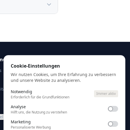
men
Analyse starten
Cookie-Einstellungen
s
Kostenlose Erstanalyse eurer
Wir nutzen Cookies, um Ihre Erfahrung zu verbessern
Google Ads — kein Account-
und unsere Website zu analysieren.
Zugang nötig.
ital
Notwendig
Immer aktiv
Ads analysieren
Erforderlich für die Grundfunktionen
z
Analyse
Hilft uns, die Nutzung zu verstehen
tellungen
Marketing
Personalisierte Werbung