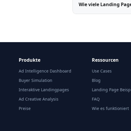
Wie viele Landing Pa
Produkte
Ressourcen
Ad Intelligence Dashboard
Use Cases
Buyer Simulation
Blog
Interaktive Landingpages
Landing Page Beisp
Ad Creative Analysis
FAQ
Preise
Wie es funktioniert