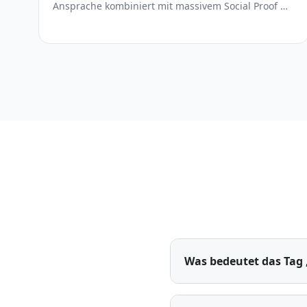
Ansprache kombiniert mit massivem Social Proof —
eine der conversion-stärksten Seiten im Vergleich,
die aber die Seitenlänge und Verkaufsaggressivität
zügeln sollte.
Was bedeutet das Tag