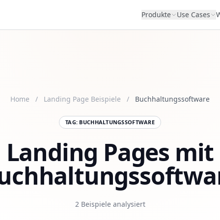
Produkte
Use Cases
W
Home
/
Landing Page Beispiele
/
Buchhaltungssoftware
TAG: BUCHHALTUNGSSOFTWARE
Landing Pages mit
uchhaltungssoftwa
2 Beispiele analysiert