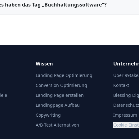
ges haben das Tag „Buchhaltungssoftware"?
Wissen
Unterneh
Landing Page Optimierung
Über 99take
Conversion Optimierung
Kontakt
iele
Landing Page erstellen
Blessing Dig
Landingpage Aufbau
Datenschut
Copywriting
Impressum
A/B-Test Alternativen
Cookie-Eins