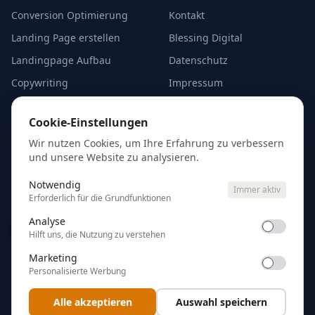
Conversion Optimierung
Kontakt
Landing Page erstellen
Blessing Digital
Landingpage Aufbau
Datenschutz
Copywriting
Impressum
A/B-Test Alternativen
Cookie-Einstellungen
Cookie-Einstellungen
Analyse starten
Wir nutzen Cookies, um Ihre Erfahrung zu verbessern
und unsere Website zu analysieren.
Kostenlose Erstanalyse
eurer Google Ads — kein
Notwendig
Immer aktiv
Account-Zugang nötig.
Erforderlich für die Grundfunktionen
Analyse
Ads analysieren
Hilft uns, die Nutzung zu verstehen
Marketing
Personalisierte Werbung
Alle akzeptieren
Auswahl speichern
99takes