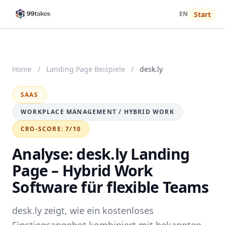
EN
Start
Home
/
Landing Page Beispiele
/
desk.ly
SAAS
WORKPLACE MANAGEMENT / HYBRID WORK
CRO-SCORE: 7/10
Analyse: desk.ly Landing
Page – Hybrid Work
Software für flexible Teams
desk.ly zeigt, wie ein kostenloses