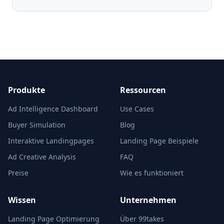
Produkte
Ressourcen
Ad Intelligence Dashboard
Use Cases
Buyer Simulation
Blog
Interaktive Landingpages
Landing Page Beispiele
Ad Creative Analysis
FAQ
Preise
Wie es funktioniert
Wissen
Unternehmen
Landing Page Optimierung
Über 99takes